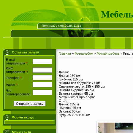
Мебель
Пятница, 07.08.2026, 11:18
Оставить заявку
Главная
»
Фотоальбом
»
Мягкая мебель
» Кварт
E-mail
отправителя
*
:
ФИО
отправителя
*
:
Диван:
Длина: 260 см
Телефон
*
:
Глубина: 115 см
Высота без подушек: 77 см
Адрес
*
:
Спальное место: 195 х 155 см
Высота сидения: 45 см
Что
Высота каретки: 65 см
заинтересовало:
Механизм: "Евро-софа"
Стол:
Длина: 115см
Ширина: 45 см
Высота: 68 см
Пуф: 35 х 35 х 40 см
Форма входа
Меню сайта