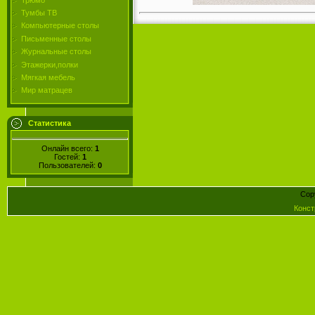
Тумбы ТВ
Компьютерные столы
Письменные столы
Журнальные столы
Этажерки,полки
Мягкая мебель
Мир матрацев
Статистика
Онлайн всего:
1
Гостей:
1
Пользователей:
0
Cop
Конст