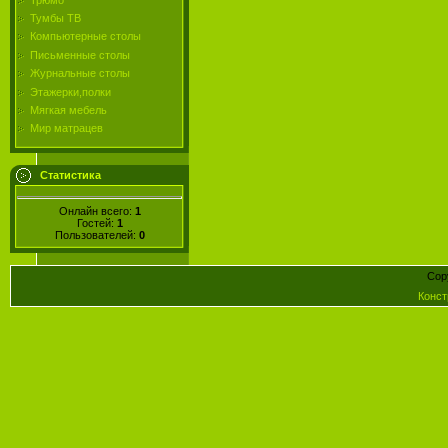
Тумбы ТВ
Компьютерные столы
Письменные столы
Журнальные столы
Этажерки,полки
Мягкая мебель
Мир матрацев
Статистика
Онлайн всего:
1
Гостей:
1
Пользователей:
0
Cop
Конст