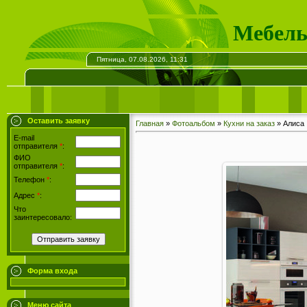
Мебель
Пятница, 07.08.2026, 11:31
Оставить заявку
Главная
»
Фотоальбом
»
Кухни на заказ
» Алиса
E-mail
отправителя
*
:
ФИО
отправителя
*
:
Телефон
*
:
Адрес
*
:
Что
заинтересовало:
Форма входа
Меню сайта