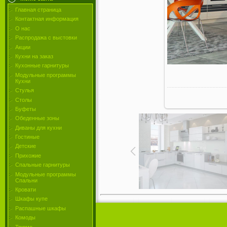
Главная страница
Контактная информация
О нас
Распродажа с выстовки
Акции
Кухни на заказ
Кухонные гарнитуры
Модульные программы
Кухни
Стулья
Столы
Буфеты
Обеденные зоны
Диваны для кухни
Гостиные
Детские
Прихожие
Спальные гарнитуры
Модульные программы
Спальни
Кровати
Шкафы купе
Распашные шкафы
Комоды
Трюмо