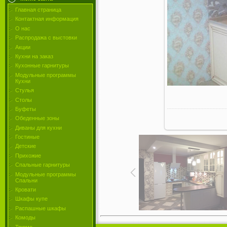
Главная страница
Контактная информация
О нас
Распродажа с выстовки
Акции
Кухни на заказ
Кухонные гарнитуры
Модульные программы
Кухни
Стулья
Столы
Буфеты
Обеденные зоны
Диваны для кухни
Гостиные
Детские
Прихожие
Спальные гарнитуры
Модульные программы
Спальни
Кровати
Шкафы купе
Распашные шкафы
Комоды
Трюмо