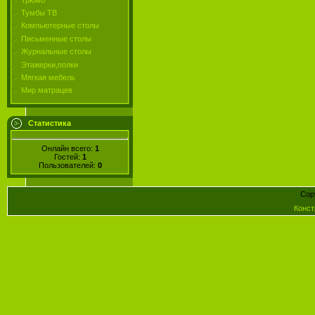
Тумбы ТВ
Компьютерные столы
Письменные столы
Журнальные столы
Этажерки,полки
Мягкая мебель
Мир матрацев
Статистика
Онлайн всего:
1
Гостей:
1
Пользователей:
0
Cop
Конст