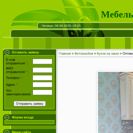
Мебель
Четверг, 06.08.2026, 09:15
Оставить заявку
Главная
»
Фотоальбом
»
Кухни на заказ
» Оптима
E-mail
отправителя
*
:
ФИО
отправителя
*
:
Телефон
*
:
Адрес
*
:
Что
заинтересовало:
Форма входа
Меню сайта