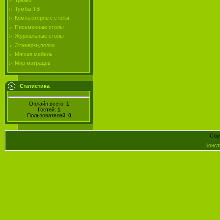
Тумбы ТВ
Компьютерные столы
Письменные столы
Журнальные столы
Этажерки,полки
Мягкая мебель
Мир матрацев
Статистика
Онлайн всего:
1
Гостей:
1
Пользователей:
0
Cop
Конст