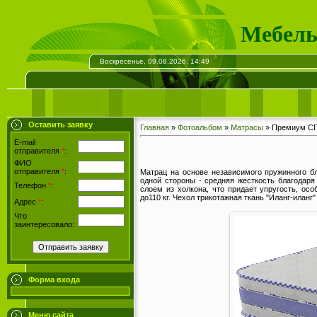
Мебель
Воскресенье, 09.08.2026, 14:49
Оставить заявку
Главная
»
Фотоальбом
»
Матрасы
» Премиум СП
E-mail
отправителя
*
:
ФИО
отправителя
*
:
Матрац на основе независимого пружинного б
одной стороны - средняя жесткость благодаря
Телефон
*
:
слоем из холкона, что придает упругость, о
до110 кг. Чехол трикотажная ткань "Иланг-иланг
Адрес
*
:
Что
заинтересовало:
Форма входа
Меню сайта