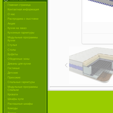
Главная страница
Контактная информация
О нас
Распродажа с выстовки
Акции
Кухни на заказ
Кухонные гарнитуры
Модульные программы
Кухни
Стулья
Столы
Буфеты
Обеденные зоны
Диваны для кухни
Гостиные
Детские
Прихожие
Спальные гарнитуры
Модульные программы
Спальни
Кровати
Шкафы купе
Распашные шкафы
Комоды
Трюмо