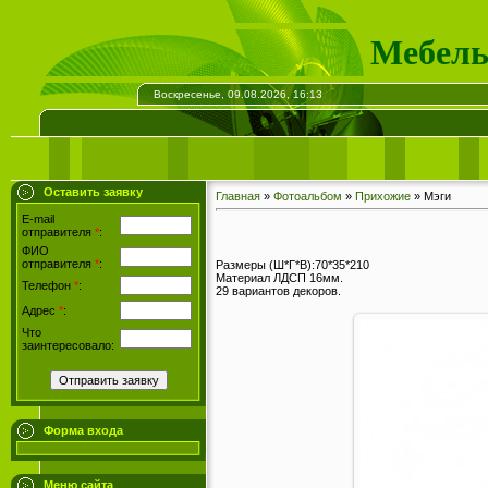
Мебель
Воскресенье, 09.08.2026, 16:13
Оставить заявку
Главная
»
Фотоальбом
»
Прихожие
» Мэги
E-mail
отправителя
*
:
ФИО
отправителя
*
:
Размеры (Ш*Г*В):70*35*210
Материал ЛДСП 16мм.
Телефон
*
:
29 вариантов декоров.
Адрес
*
:
Что
заинтересовало:
Форма входа
Меню сайта