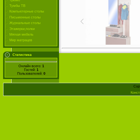
Тумбы ТВ
Компьютерные столы
Письменные столы
Журнальные столы
Этажерки,полки
Мягкая мебель
Мир матрацев
Статистика
Онлайн всего:
1
Гостей:
1
Пользователей:
0
Cop
Конст