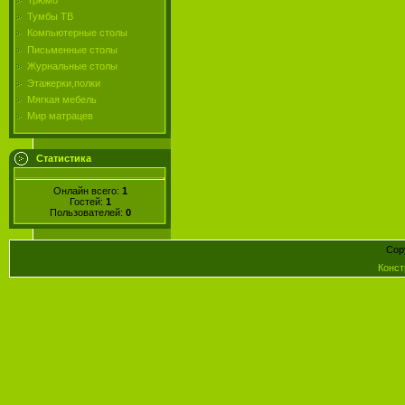
Тумбы ТВ
Компьютерные столы
Письменные столы
Журнальные столы
Этажерки,полки
Мягкая мебель
Мир матрацев
Статистика
Онлайн всего:
1
Гостей:
1
Пользователей:
0
Cop
Конст