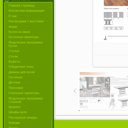
Главная страница
Контактная информация
О нас
Распродажа с выстовки
Акции
Кухни на заказ
Кухонные гарнитуры
Модульные программы
Кухни
Стулья
Столы
Буфеты
Обеденные зоны
Диваны для кухни
Гостиные
Детские
Прихожие
Спальные гарнитуры
Модульные программы
Спальни
Кровати
Шкафы купе
Распашные шкафы
Комоды
Трюмо