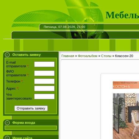
Мебель
Пятница, 07.08.2026, 21:00
Оставить заявку
Главная
»
Фотоальбом
»
Столы
» Классен-20
E-mail
отправителя
*
:
ФИО
отправителя
*
:
Телефон
*
:
Адрес
*
:
Что
заинтересовало:
Форма входа
Меню сайта