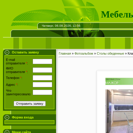
Мебель
Четверг, 06.08.2026, 11:56
Оставить заявку
Главная
»
Фотоальбом
»
Столы обеденные
» Кла
E-mail
отправителя
*
:
ФИО
отправителя
*
:
Телефон
*
:
Адрес
*
:
Что
заинтересовало:
Форма входа
Меню сайта