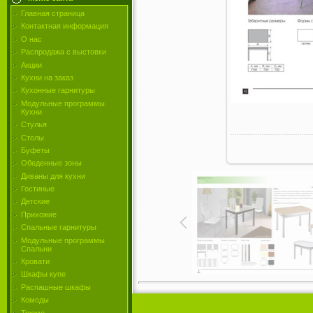
Главная страница
Контактная информация
О нас
Распродажа с выстовки
Акции
Кухни на заказ
Кухонные гарнитуры
Модульные программы
Кухни
Стулья
Столы
Буфеты
Обеденные зоны
Диваны для кухни
Гостиные
Детские
Прихожие
Спальные гарнитуры
Модульные программы
Спальни
Кровати
Шкафы купе
Распашные шкафы
Комоды
Трюмо