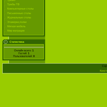
Тумбы ТВ
Компьютерные столы
Письменные столы
Журнальные столы
Этажерки,полки
Мягкая мебель
Мир матрацев
Статистика
Онлайн всего:
1
Гостей:
1
Пользователей:
0
Cop
Конст